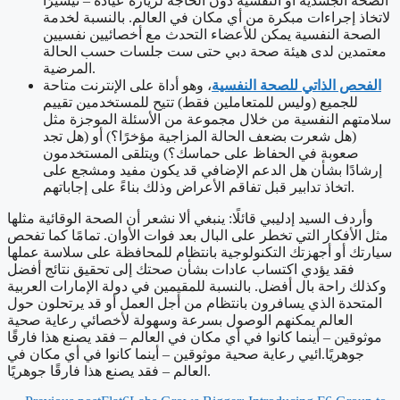
الصحة الجسدية أو النفسية دون الحاجة لزيارة عيادة – تيسيرًا
لاتخاذ إجراءات مبكرة من أي مكان في العالم. بالنسبة لخدمة
الصحة النفسية يمكن للأعضاء التحدث مع أخصائيين نفسيين
معتمدين لدى هيئة صحة دبي حتى ست جلسات حسب الحالة
المرضية.
الفحص الذاتي للصحة النفسية
، وهو أداة على الإنترنت متاحة
للجميع (وليس للمتعاملين فقط) تتيح للمستخدمين تقييم
سلامتهم النفسية من خلال مجموعة من الأسئلة الموجزة مثل
(هل شعرت بضعف الحالة المزاجية مؤخرًا؟) أو (هل تجد
صعوبة في الحفاظ على حماسك؟) ويتلقى المستخدمون
إرشادًا بشأن هل الدعم الإضافي قد يكون مفيد ومشجع على
اتخاذ تدابير قبل تفاقم الأعراض وذلك بناءً على إجاباتهم.
وأردف السيد إدليبي قائلًا: ينبغي ألا نشعر أن الصحة الوقائية مثلها
مثل الأفكار التي تخطر على البال بعد فوات الأوان. تمامًا كما تفحص
سيارتك أو أجهزتك التكنولوجية بانتظام للمحافظة على سلاسة عملها
فقد يؤدي اكتساب عادات بشأن صحتك إلى تحقيق نتائج أفضل
وكذلك راحة بال أفضل. بالنسبة للمقيمين في دولة الإمارات العربية
المتحدة الذي يسافرون بانتظام من أجل العمل أو قد يرتحلون حول
العالم يمكنهم الوصول بسرعة وسهولة لأخصائي رعاية صحية
موثوقين – أينما كانوا في أي مكان في العالم – فقد يصنع هذا فارقًا
جوهريًا.ائيي رعاية صحية موثوقين – أينما كانوا في أي مكان في
العالم – فقد يصنع هذا فارقًا جوهريًا.