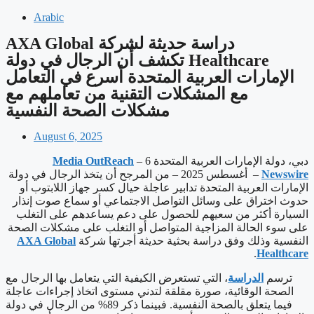
Arabic
‫دراسة حديثة لشركة AXA Global
Healthcare تكشف أن الرجال في دولة
الإمارات العربية المتحدة أسرع في التعامل
مع المشكلات التقنية من تعاملهم مع
مشكلات الصحة النفسية
August 6, 2025
دبي، دولة الإمارات العربية المتحدة 6 –
Media OutReach
Newswire
– أغسطس 2025 – من المرجح أن يتخذ الرجال في دولة
الإمارات العربية المتحدة تدابير عاجلة حيال كسر جهاز اللابتوب أو
حدوث اختراق على وسائل التواصل الاجتماعي أو سماع صوت إنذار
السيارة أكثر من سعيهم للحصول على دعم يساعدهم على التغلب
على سوء الحالة المزاجية المتواصل أو التغلب على مشكلات الصحة
النفسية وذلك وفق دراسة بحثية حديثة أجرتها شركة
AXA Global
.
Healthcare
ترسم
الدراسة
، التي تستعرض الكيفية التي يتعامل بها الرجال مع
الصحة الوقائية، صورة مقلقة لتدني مستوى اتخاذ إجراءات عاجلة
فيما يتعلق بالصحة النفسية. فبينما ذكر 89% من الرجال في دولة