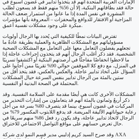
الإمارات العربية المتحدة أنهم قد يتخذوا تدابير في غضون أسبوع في
حالة فقد بطاقاتهم البنكية، إلا أن 56% منهم فقط قد يسعون لطلب
المشورة في نفس المدة إذا ما عانوا من استمرار ضعف الحالة
المزاجية أو الافتقار للدوافع والمحفزات – المعروفة بأنها مؤشرات
مبكرة على وجود مشكلات نفسية أعمق.
تفترض البيانات نمطًا للكيفية التي يُحدد بها الرجال أولويات
مسؤولياتهم مع المشكلات الظاهرية والعملية بطريقة عادةً ما
تجعلهم يفضلون التعامل معها على التعامل مع المشكلات الصحية
الشخصية. فقد ذكر أغلب الرجال أنهم قد يتخذون إجراءات عاجلة إذا
ما لاحظوا انخفاضًا مفاجئًا في أرصدتهم البنكية أو اكتشفوا تسريبًا
في المنزل، مع دفع كلا الموقفين حوالي 90% تقريبًا ممن أجابوا على
السؤال على اتخاذ تدابير عاجلة. والعكس بالعكس، فقد يتخذ أقل من
ستين بالمئة من الرجال تدابير بنفس السرعة حيال المشكلات
المحتملة في الصحة البدنية أو النفسية.
المشكلات الأخرى كانت هي أيضًا مقدمة على السلامة النفسية. وقد
ذكر أربعٌ وثمانون بالمئة أنهم قد يتعاملون من إشارات التحذير من
المركبات في غضون أسبوع، بينما قد يتصرف 80% بسرعة من أجل
رعاية حيواناتهم الأليفة المريضة. قد يدفع اللابتوب المكسور 79% من
الرجال لاتخاذ تدابير عاجلة، وقد يكون رد فعل 86% منهم سريعًا في
حال تعرض حسابهم على مواقع التواصل الاجتماعي للاختراق.
وقد صرح السيد كريم إدليبي مدير قسم النمو لدى شركة AXA