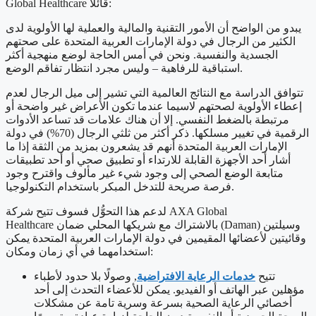
Global Healthcare قائلًا:
يبدو من الواضح أن الأمور التقنية والمالية والعملية لها الأولوية لدى
الكثير من الرجال في دولة الإمارات العربية المتحدة على صحتهم
الجسدية والنفسية. ونحن في أمس الحاجة لوضع منهجية أكثر
استباقية للرفاهية – وليس مجرد انتظار تفاقم الوضع.
تتوافق الدراسة مع النتائج العالمية التي تشير إلى ميل الرجال لعدم
إعطاء الأولوية لصحتهم لاسيما عندما تكون الأعراض غير واضحة أو
مرتبطة بالضغط النفسي. إلا أن هناك علامات قد تساعد الأدوات
الرقمية في تغيير مسلكها. ذكر أكثر من ثلثي الرجال (70%) في دولة
الإمارات العربية المتحدة أنهم قد يشعرون بمزيد من الثقة إذا ما
أشار أحد الأجهزة القابلة للارتداء أو تطبيق صحي أو أحد تطبيقات
متابعة الوضع الصحي إلى وجود شيء غير مألوف واقترح وجود
فرصة صريحة للتدخل المبكر باستخدام التكنولوجيا.
لدعم هذا التحوُّل فسوف تتيح شركة AXA Global
Healthcare بالاشتراك مع شريكها المحلي ضمان (Daman) وسيلتين
وقائيتين لأعضائها المقيمين في دولة الإمارات العربية المتحدة يمكن
استخدامهما في أي زمان ومكان:
تتيح
خدمات الرعاية الافتراضية
, وصولًا بلا حدود لأطباء
مؤهلين عبر الهاتف أو الفيديو. يمكن للأعضاء التحدث إلى أحد
أخصائي الرعاية الصحية بسرعة وسرية تامة عن مشكلات